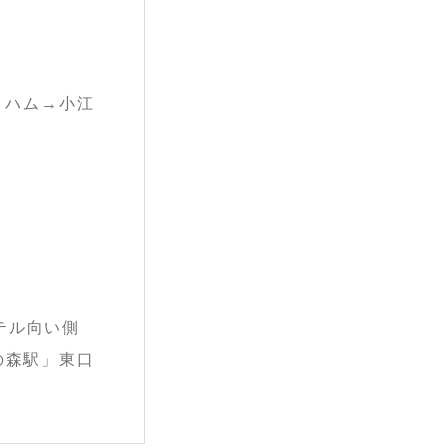
クハム→小江
テル向い側
の森駅」東口