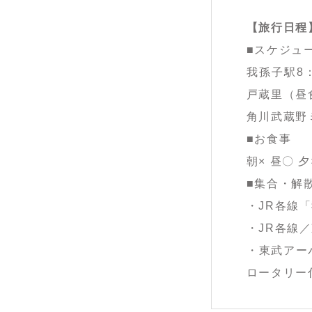
【旅行日程
■スケジュ
我孫子駅8
戸蔵里（昼
角川武蔵野ミ
■お食事
朝× 昼〇 夕
■集合・解
・JR各線
・JR各線
・東武アー
ロータリー