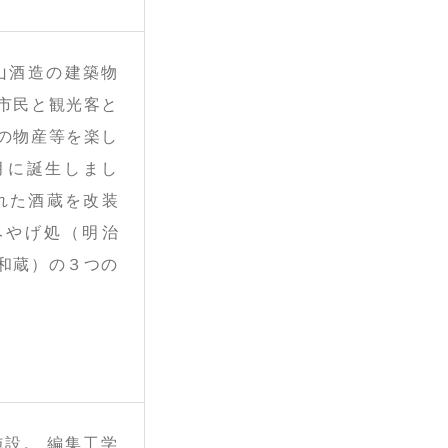
鏡山酒造の建築物
市民と観光客と
の物産等を楽し
月に誕生しまし
れた酒蔵を改装
みやげ処（明治
和蔵）の３つの
設。 編集工学