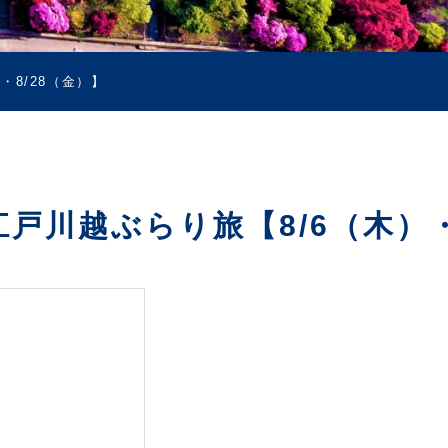
8/28（金）】
川越ぶらり旅【8/6（木）・