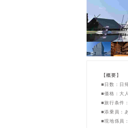
【概要】
■日数：日
■価格：大人
■旅行条件
■添乗員：
■現地係員