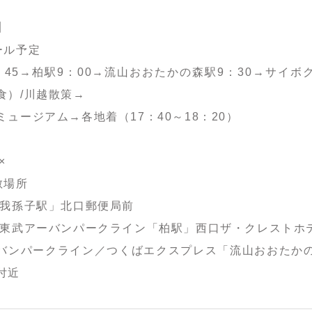
】
ール予定
：45→柏駅9：00→流山おおたかの森駅9：30→サイボ
食）/川越散策→
ュージアム→各地着（17：40～18：20）
×
散場所
「我孫子駅」北口郵便局前
／東武アーバンパークライン「柏駅」西口ザ・クレストホ
バンパークライン／つくばエクスプレス「流山おおたか
付近