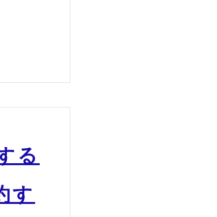
する
約す